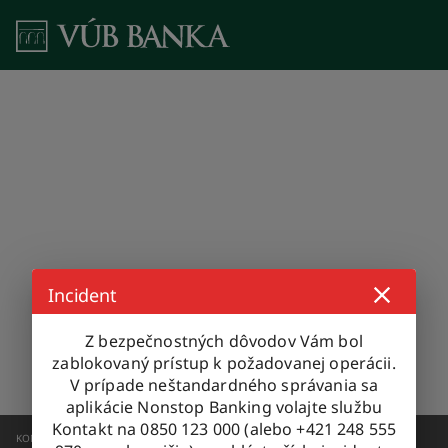
Incident
Z bezpečnostných dôvodov Vám bol
zablokovaný prístup k požadovanej operácii.
V prípade neštandardného správania sa
aplikácie Nonstop Banking volajte službu
Kontakt na 0850 123 000 (alebo +421 248 555
KONTAKTUJTE NÁS
0850 123 000
+421 2 4855 5970