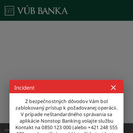
Incident
Z bezpečnostných dôvodov Vám bol
zablokovaný prístup k požadovanej operácii.
V prípade neštandardného správania sa
aplikácie Nonstop Banking volajte službu
Kontakt na 0850 123 000 (alebo +421 248 555
KONTAKTUJTE NÁS
0850 123 000
+421 2 4855 5970