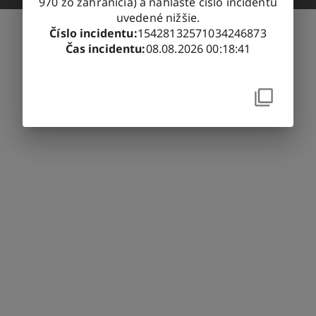
970 zo zahraničia) a nahláste číslo incidentu
uvedené nižšie.
Číslo incidentu
:
15428132571034246873
Čas incidentu
:
08.08.2026 00:18:41